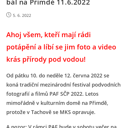
bál na Přimdě 11.6.2022
Příspěvek
5. 6. 2022
byl
publikován
Ahoj všem, kteří mají rádi
potápění a líbí se jim foto a video
krás přírody pod vodou!
Od pátku 10. do neděle 12. června 2022 se
koná tradiční mezinárodní festival podvodních
fotografií a filmů PAF SČP 2022. Letos
mimořádně v kulturním domě na Přimdě,
protože v Tachově se MKS opravuje.
A pozor: V rámci PAF bude v sobotu večer na