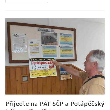
Pro
Děti
Se
Zájmem
O
Plavání
A
Potápění
V
Klubu
OSAC
Od
2.září
2022
Přijeďte na PAF SČP a Potápěčský