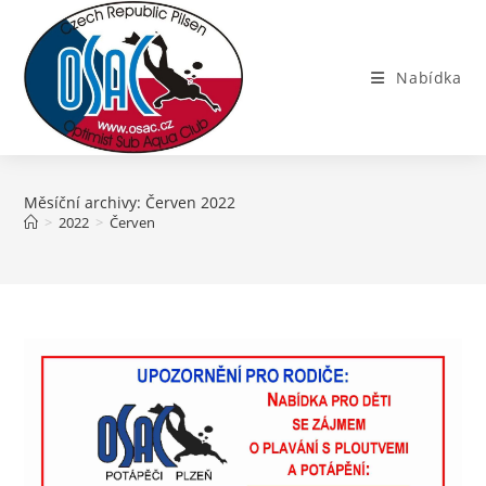
Přejít
k
obsahu
Nabídka
Měsíční archivy: Červen 2022
>
2022
>
Červen