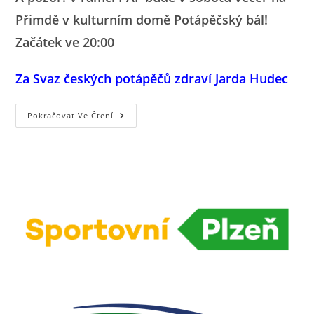
Přimdě v kulturním domě Potápěčský bál!
Začátek ve 20:00
Za Svaz českých potápěčů zdraví Jarda Hudec
Přijeďte
Pokračovat Ve Čtení
Na
PAF
SČP
A
Potápěčský
Bál
Na
Přimdě
11.6.2022