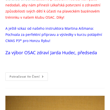
nedodali, aby nám přinesli Lékařská potvrzení o zdravotní
způsobilosti svých dětí k účasti na plaveckém bazénovém
tréninku v našem klubu OSAC. Díky!
A ještě vzkaz od našeho instruktora Martina Aišmana:
Pochvala za perfektní přípravu a výsledky v kurzu potápění
CMAS P3* pro Honzu Rybu!
Za výbor OSAC zdraví Jarda Hudec, předseda
Novinky
Pokračovat Ve Čtení
Pro
Potápěče
OSAC
24.9.2019